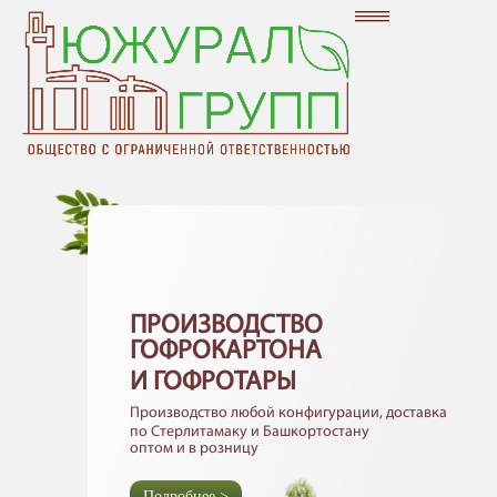
Включить/
выключить
навигацию
Каталог
Главная
О компании
Вакансии
Партнерам
Контакты
ПРОИЗВОДСТВО
Форма заказа
ГОФРОКАРТОНА
И ГОФРОТАРЫ
Производство любой конфигурации, доставка
по Стерлитамаку и Башкортостану
оптом и в розницу
+7 (3473) 23-02-43
mail@gofroural.ru
Подробнее >